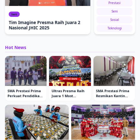
Prestasi
Seni
Seni
Sosial
Tim Imagine Presma Raih Juara 2
Nasional JHIC 2025
Teknologi
Hot News
SMA Prestasi Prima
Ultras Presma Raih
SMA Prestasi Prima
Perkuat Pendidikan
Juara 1 Most
Resmikan Kantin
Berkualitas melalui
Favorite Supporter
Baru di Belakang
Kurikulum Nasional,
DBL 2025 East
Sekolah, Sediakan
Internasional, dan
Jakarta
Meja dan Kursi
Pendekatan STEAM
Nyaman untuk Siswa