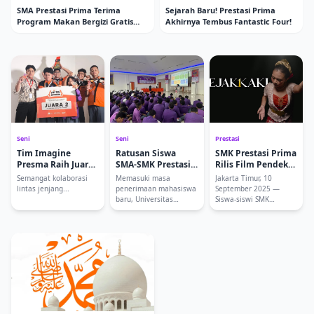
SMA Prestasi Prima Terima
Sejarah Baru! Prestasi Prima
Program Makan Bergizi Gratis
Akhirnya Tembus Fantastic Four!
dari Pemerintah
Seni
Seni
Prestasi
Tim Imagine
Ratusan Siswa
SMK Prestasi Prima
Presma Raih Juara
SMA-SMK Prestasi
Rilis Film Pendek
2 Nasional JHIC
Prima Hadiri
“Jejak Satu Kak”
Semangat kolaborasi
Memasuki masa
Jakarta Timur, 10
2025
Sosialisasi Jalur
Karya Oren’s
lintas jenjang...
penerimaan mahasiswa
September 2025 —
Masuk UPNVJ
Studio Production
baru, Universitas
Siswa-siswi SMK
Pembang...
Prestasi...